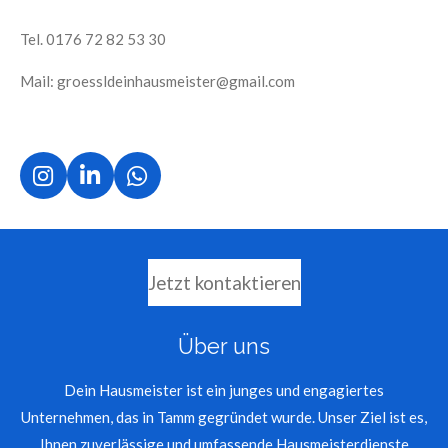
Tel. 0176 72 82 53 30
Mail: groessldeinhausmeister@gmail.com
I
L
W
n
i
h
s
n
a
t
k
t
a
e
s
Jetzt kontaktieren
g
d
A
r
I
p
a
n
p
Über uns
m
Dein Hausmeister ist ein junges und engagiertes
Unternehmen, das in Tamm gegründet wurde. Unser Ziel ist es,
Ihnen zuverlässige und umfassende Hausmeisterdienste