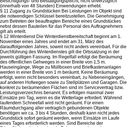
Besichtigungs- und Bestätigungspflicht, nicht unverzüglich
(innerhalb von 48 Stunden) Einwendungen erhebt.
§ 11 Zugang zu Grundstücken Bei Leistungen im Objekt sind
die notwendigen Schlüssel bereitzustellen. Die Genehmigung
zum Betreten der beauftragten Bereiche eines Grundstückes
nebst dessen Bauteilen für das Personal des Auftragnehmers
gilt als erteilt.
§ 12 Winterdienst Die Winterdienstbereitschaft beginnt am 1.
November eines Jahres und endet am 31. März des
darauffolgenden Jahres, soweit nicht anders vereinbart. Für die
Durchführung des Winterdienstes gilt die Ortssatzung in der
jeweils gültigen Fassung. Im Regelfall erfolgt die Beräumung
des öffentlichen Gehweges in einer Breite von 1,5 m.
Hauseingänge, Wege zu Müllboxen und Briefkastenanlagen
werden in einer Breite von 1 m beräumt. Keine Beräumung
erfolgt, wenn nicht besonders vereinbart, zu Nebeneingängen,
auf anderen Hofwegen sowie zu Stellplätzen und Garagen. Die
konkret zu beräumenden Flächen sind im Servicevertrag bzw.
Leistungsverzeichnis benannt. Es erfolgen maximal zwei
Einsätze pro Tag, wenn es die Wetterlage erfordert. Während
laufendem Schneefall wird nicht geräumt. Für einen
Räumdurchgang aller vertraglich gebundenen Objekte
benötigen wir ca. 3 bis 4 Stunden, deshalb kann nicht jedes
Grundstück sofort geräumt werden, wenn Einsätze im Laufe
eines Tages erforderlich werden. Sind Bereiche der