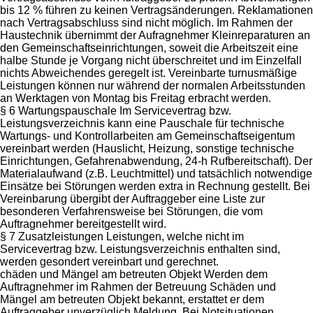
bis 12 % führen zu keinen Vertragsänderungen. Reklamationen
nach Vertragsabschluss sind nicht möglich. Im Rahmen der
Haustechnik übernimmt der Aufragnehmer Kleinreparaturen an
den Gemeinschaftseinrichtungen, soweit die Arbeitszeit eine
halbe Stunde je Vorgang nicht überschreitet und im Einzelfall
nichts Abweichendes geregelt ist. Vereinbarte turnusmäßige
Leistungen können nur während der normalen Arbeitsstunden
an Werktagen von Montag bis Freitag erbracht werden.
§ 6 Wartungspauschale Im Servicevertrag bzw.
Leistungsverzeichnis kann eine Pauschale für technische
Wartungs- und Kontrollarbeiten am Gemeinschaftseigentum
vereinbart werden (Hauslicht, Heizung, sonstige technische
Einrichtungen, Gefahrenabwendung, 24-h Rufbereitschaft). Der
Materialaufwand (z.B. Leuchtmittel) und tatsächlich notwendige
Einsätze bei Störungen werden extra in Rechnung gestellt. Bei
Vereinbarung übergibt der Auftraggeber eine Liste zur
besonderen Verfahrensweise bei Störungen, die vom
Auftragnehmer bereitgestellt wird.
§ 7 Zusatzleistungen Leistungen, welche nicht im
Servicevertrag bzw. Leistungsverzeichnis enthalten sind,
werden gesondert vereinbart und gerechnet.
chäden und Mängel am betreuten Objekt Werden dem
Auftragnehmer im Rahmen der Betreuung Schäden und
Mängel am betreuten Objekt bekannt, erstattet er dem
Auftraggeber unverzüglich Meldung. Bei Notsituationen