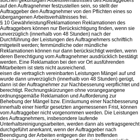
solchen gekündigten Arbeitsverhältnisses des Auftraggebers
auf den Auftragnehmer festzustellen sein, so stellt der
Auftraggeber den Auftragnehmer von den Pflichten eines so
übergangenen Arbeitsverhältnisses frei.
§ 10 Gewährleistung/Reklamationen Reklamationen des
Auftraggebers können nur Berücksichtigung finden, wenn sie
unverzüglich (innerhalb von 48 Stunden) nach der
Durchführung der Leistungen des Auftragnehmers schriftlich
mitgeteilt werden; fernmündliche oder mündliche
Reklamationen können nur dann berücksichtigt werden, wenn
deren Berechtigung vom Auftragnehmer ausdrücklich bestätigt
werden. Eine Reklamation bei den vor Ort ausführenden
Mitarbeitern ist stets nicht ausreichend.
eisen die vertraglich vereinbarten Leistungen Mängel auf und
wurde dann unverzüglich (innerhalb von 48 Stunden) gerügt,
dann ist der Auftragnehmer zur Nachbesserung verpflichtet und
berechtigt. Rechnungskürzungen ohne vorangegangene
ordnungsgemäße Reklamation und Aufforderung zur
Behebung der Mängel bzw. Einräumung einer Nachbesserung
innerhalb einer hierfür gesetzten angemessenen Frist, können
vom Auftraggeber nicht vorgenommen werden. Die Leistungen
des Auftragnehmers, insbesondere laufende
Unterhaltsreinigungsarbeiten, werden dann als vertragsgerecht
durchgeführt anerkannt, wenn der Auftraggeber nach
Beendigung der Arbeiten entgegen der ihn treffenden